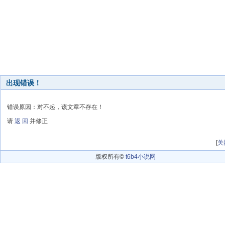
出现错误！
错误原因：对不起，该文章不存在！
请
返 回
并修正
[
关
版权所有©
t6b4小说网