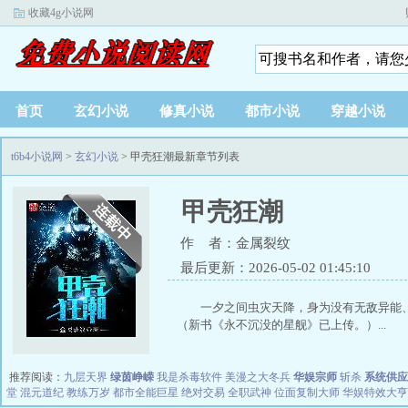
收藏4g小说网
首页
玄幻小说
修真小说
都市小说
穿越小说
t6b4小说网
>
玄幻小说
> 甲壳狂潮最新章节列表
甲壳狂潮
作 者：金属裂纹
最后更新：2026-05-02 01:45:10
一夕之间虫灾天降，身为没有无敌异
（新书《永不沉没的星舰》已上传。）...
推荐阅读：
九层天界
绿茵峥嵘
我是杀毒软件
美漫之大冬兵
华娱宗师
斩杀
系统供应
堂
混元道纪
教练万岁
都市全能巨星
绝对交易
全职武神
位面复制大师
华娱特效大亨