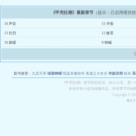
《甲壳狂潮》最新章节
（提示：已启用缓存
16 声音
15 开裂
13 壮烈
12 惨景
10 踌躇
9 呐喊
新书推荐：
九层天界
绿茵峥嵘
我是杀毒软件
美漫之大冬兵
华娱宗师
斩杀
系
空城
战争天堂
混元道纪
教练万岁
都市全能巨星
绝对交易
全职武神
位面复制
《甲壳狂潮》情节跌宕起伏、扣人心弦，是一本
本站所有小说为转载作品，所有章节均由
Copyright © 2
粤IC