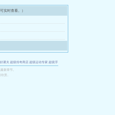
即可实时查看。）
好屠夫
超级传奇商店
超级运动专家
超级浮
的特工
我夺舍了魔皇
都市极品医仙
九天
酋
眠最新章节。
者欣赏。