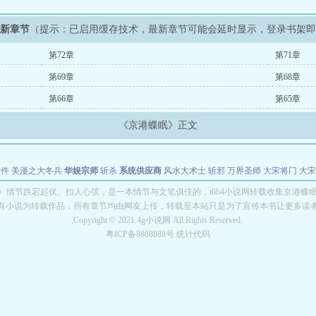
最新章节
（提示：已启用缓存技术，最新章节可能会延时显示，登录书架
第72章
第71章
第69章
第68章
第66章
第65章
《京港蝶眠》正文
软件
美漫之大冬兵
华娱宗师
斩杀
系统供应商
风水大术士
斩邪
万界圣师
大宋将门
大宋
能巨星
绝对交易
全职武神
位面复制大师
华娱特效大亨
原始大厨王
怪物聊天群
某美漫
》情节跌宕起伏、扣人心弦，是一本情节与文笔俱佳的，t6b4小说网转载收集京港蝶
有小说为转载作品，所有章节均由网友上传，转载至本站只是为了宣传本书让更多读
长别打脸
Copyright © 2021 4g小说网 All Rights Reserved.
粤ICP备8888888号 统计代码