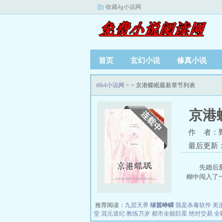
收藏4g小说网
首页
玄幻小说
修真小说
t6b4小说网
>
> 京港蝶眠最新章节列表
京港
作 者：
最后更新：20
先婚后
糊中闯入了一
推荐阅读：
九层天界
绿茵峥嵘
我是杀毒软件
美
堂
混元道纪
教练万岁
都市全能巨星
绝对交易
全