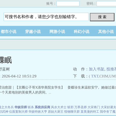
账号：
密码：
搜 索
都市小说
穿越小说
网游小说
科幻小说
其他小说
蝶眠
野蓝树
动 作：
加入书架
,
投推
26-04-12 10:51:29
下 载：
(
TXT
,CHM,UM
爱治愈甜｜【京圈公子哥X清华美院女学生】 姜蝶珍生来温软安宁。她做过最
个天差地别的英俊男人的房间。...
漫之大冬兵
华娱宗师
斩杀
系统供应商
风水大术士
斩邪
万界圣师
大宋将门
大宋好屠
职武神
位面复制大师
华娱特效大亨
原始大厨王
怪物聊天群
某美漫的特工
我夺舍了魔