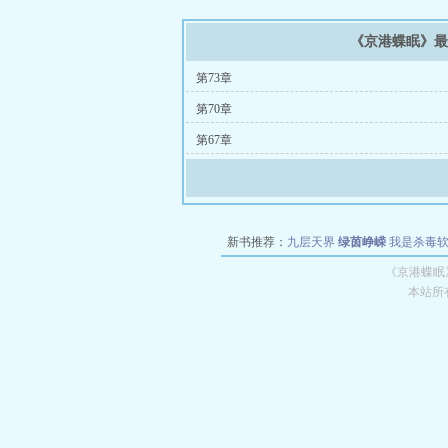
《京港蝶眠》
第73章
第70章
第67章
新书推荐：
九层天界
绿茵峥嵘
我是杀毒
空城
战争天堂
混元道纪
教练万岁
都市全
《京港蝶眠
本站所