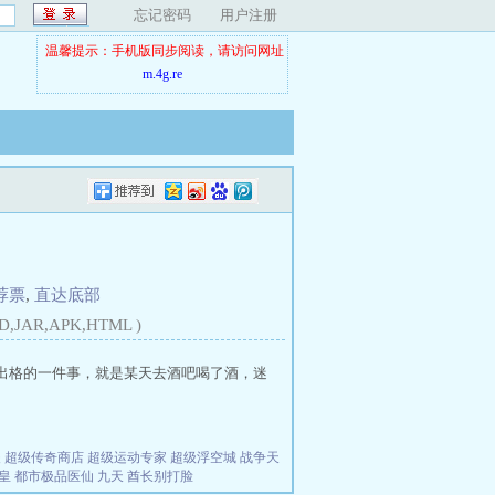
忘记密码
用户注册
温馨提示：手机版同步阅读，请访问网址
m.4g.re
荐票
,
直达底部
D,JAR,APK,HTML )
出格的一件事，就是某天去酒吧喝了酒，迷
夫
超级传奇商店
超级运动专家
超级浮空城
战争天
皇
都市极品医仙
九天
酋长别打脸