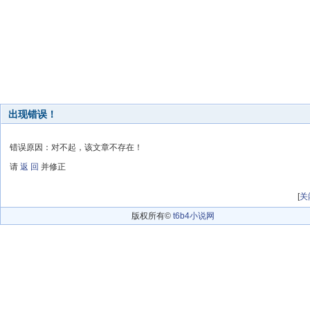
出现错误！
错误原因：对不起，该文章不存在！
请
返 回
并修正
[
关
版权所有©
t6b4小说网